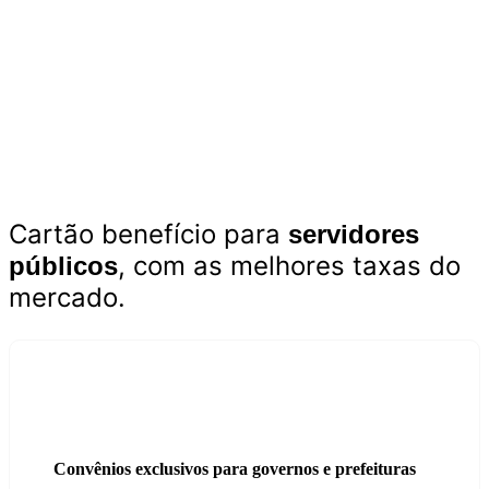
Sem Burocracia
Tudo digital, simples e rápido para o seu dia a dia.
Tecnologia Avançada
Uso de hologramas, IA e ferramentas digitais avançadas
Cartão benefício para
servidores
, com as melhores taxas do
públicos
mercado.
Convênios exclusivos para governos e prefeituras