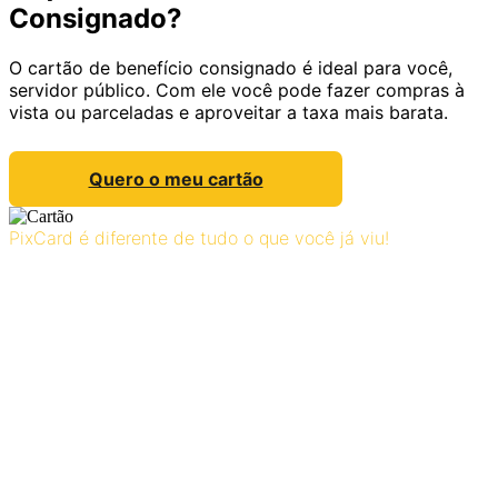
Consignado?
O cartão de benefício consignado é ideal para você,
servidor público. Com ele você pode fazer compras à
vista ou parceladas e aproveitar a taxa mais barata.
Quero o meu cartão
PixCard é diferente de tudo o que você já viu!
O futuro do crédito está na sua mão:
Simule, consulte e contrate de maneira autônoma,
rápida e segura, utilizando tecnologia avançada, direto
pelo site ou WhatsApp
Autonomia Total
Contrate seu crédito de forma independente